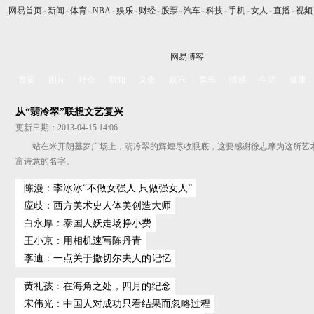
网易首页
-
新闻
-
体育
-
NBA
-
娱乐
-
财经
-
股票
-
汽车
-
科技
-
手机
-
女人
-
直播
-
视频
网易博客
首页
图片
社会
新知
文化
娱乐
音乐
情感
生活
健康
从“翡冷翠”联想文艺复兴
更新日期：2013-04-15 14:06
站在米开朗基罗广场上，翡冷翠的辉煌尽收眼底，这要感谢徐志摩为这所艺
富诗意的名字。
陈漫
：
李冰冰“不做女强人 只做强女人”
应歧
：
西方美术史人体美创造大师
白永厚
：
泰国人妖走场挣小费
王小京
：
用相机速写陈丹青
李迪
：
一点关于撒切尔夫人的记忆
黄礼孩
：
在海角之处，四月的纪念
宋伟光
：
中国人对成功只看结果而忽略过程