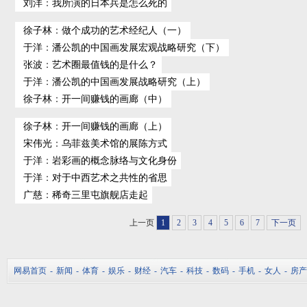
刘洋
：
我所演的日本兵是怎么死的
徐子林
：
做个成功的艺术经纪人（一）
于洋
：
潘公凯的中国画发展宏观战略研究（下）
张波
：
艺术圈最值钱的是什么？
于洋
：
潘公凯的中国画发展战略研究（上）
徐子林
：
开一间赚钱的画廊（中）
徐子林
：
开一间赚钱的画廊（上）
宋伟光
：
乌菲兹美术馆的展陈方式
于洋
：
岩彩画的概念脉络与文化身份
于洋
：
对于中西艺术之共性的省思
广慈
：
稀奇三里屯旗舰店走起
上一页
1
2
3
4
5
6
7
下一页
网易首页
-
新闻
-
体育
-
娱乐
-
财经
-
汽车
-
科技
-
数码
-
手机
-
女人
-
房产