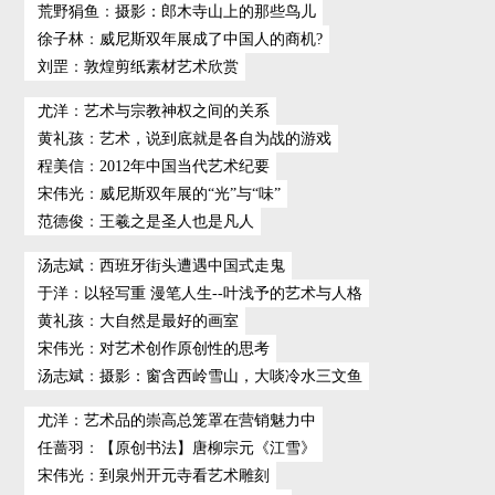
荒野狷鱼
：
摄影：郎木寺山上的那些鸟儿
徐子林
：
威尼斯双年展成了中国人的商机?
刘罡
：
敦煌剪纸素材艺术欣赏
尤洋
：
艺术与宗教神权之间的关系
黄礼孩
：
艺术，说到底就是各自为战的游戏
程美信
：
2012年中国当代艺术纪要
宋伟光
：
威尼斯双年展的“光”与“味”
范德俊
：
王羲之是圣人也是凡人
汤志斌
：
西班牙街头遭遇中国式走鬼
于洋
：
以轻写重 漫笔人生--叶浅予的艺术与人格
黄礼孩
：
大自然是最好的画室
宋伟光
：
对艺术创作原创性的思考
汤志斌
：
摄影：窗含西岭雪山，大啖冷水三文鱼
尤洋
：
艺术品的崇高总笼罩在营销魅力中
任蔷羽
：
【原创书法】唐柳宗元《江雪》
宋伟光
：
到泉州开元寺看艺术雕刻