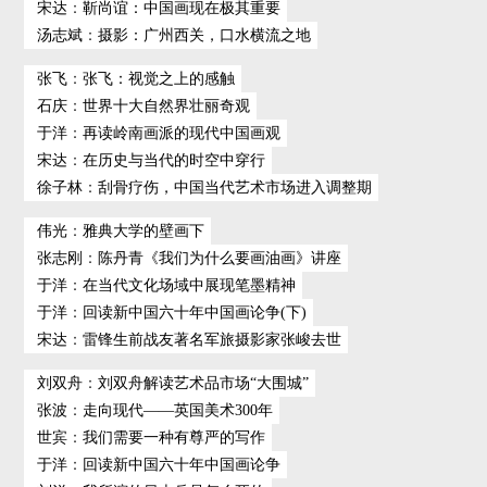
宋达
：
靳尚谊：中国画现在极其重要
汤志斌
：
摄影：广州西关，口水横流之地
张飞
：
张飞：视觉之上的感触
石庆
：
世界十大自然界壮丽奇观
于洋
：
再读岭南画派的现代中国画观
宋达
：
在历史与当代的时空中穿行
徐子林
：
刮骨疗伤，中国当代艺术市场进入调整期
伟光
：
雅典大学的壁画下
张志刚
：
陈丹青《我们为什么要画油画》讲座
于洋
：
在当代文化场域中展现笔墨精神
于洋
：
回读新中国六十年中国画论争(下)
宋达
：
雷锋生前战友著名军旅摄影家张峻去世
刘双舟
：
刘双舟解读艺术品市场“大围城”
张波
：
走向现代——英国美术300年
世宾
：
我们需要一种有尊严的写作
于洋
：
回读新中国六十年中国画论争