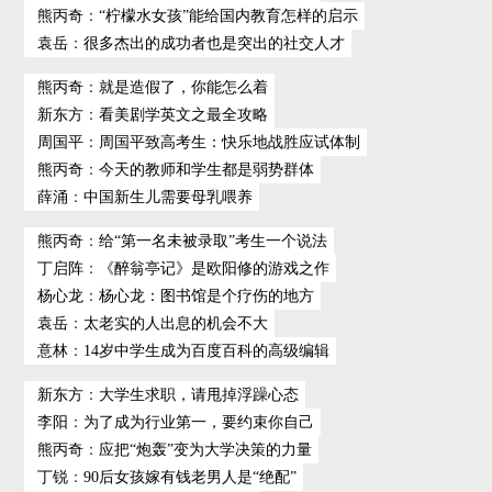
熊丙奇
：
“柠檬水女孩”能给国内教育怎样的启示
袁岳
：
很多杰出的成功者也是突出的社交人才
熊丙奇
：
就是造假了，你能怎么着
新东方
：
看美剧学英文之最全攻略
周国平
：
周国平致高考生：快乐地战胜应试体制
熊丙奇
：
今天的教师和学生都是弱势群体
薛涌
：
中国新生儿需要母乳喂养
熊丙奇
：
给“第一名未被录取”考生一个说法
丁启阵
：
《醉翁亭记》是欧阳修的游戏之作
杨心龙
：
杨心龙：图书馆是个疗伤的地方
袁岳
：
太老实的人出息的机会不大
意林
：
14岁中学生成为百度百科的高级编辑
新东方
：
大学生求职，请甩掉浮躁心态
李阳
：
为了成为行业第一，要约束你自己
熊丙奇
：
应把“炮轰”变为大学决策的力量
丁锐
：
90后女孩嫁有钱老男人是“绝配”