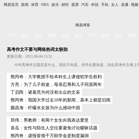
网易首页
-
新闻
-
体育
-
NBA
-
娱乐
-
财经
-
股票
-
汽车
-
科技
-
手机
-
女人
-
直播
-
视频
网易博客
首页
图片
社会
新知
文化
娱乐
音乐
情感
生活
健康
高考作文不要与网络热词太较劲
更新日期：2011-06-04 13:52
今年高考作文题目是什么，现在不知道。但学生要知道，别在高考作文卷上
熊丙奇
：
大学教授不给本科生上课侵犯学生权利
方亮
：
为了儿子前途，母亲忍辱和儿子同居两年
丁启阵
：
诸葛亮为何没有出众的文采
熊丙奇
：
我国大学过去10年的新闻，基本上都是旧闻
颜昌海
：
柠檬水女孩为什么感动中国
郑伟
：
男教师：有两个女生向我表达爱意
袁岳
：
女性与陌生人交往要避免讨论暧昧话题
熊丙奇
：
虚报冒领千万助学金是制度漏洞