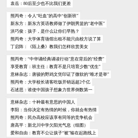
袁岳
：
80后至少也不比我们更差
熊丙奇
：
令人“吐血”的高中“创新班”
新东方
：
新东方英语教师做了伊朗男篮的“老中医”
洪巧俊
：
孩子，是什么让你们早熟？
熊丙奇
：
大学体育场馆出租不能只由校方说了算
丁启阵
：
《陌上桑》教我们怎样欣赏美女
熊丙奇
：
“中华诵经典诵读行动”意在背后的“经费”
享受教育
：
班主任：教育不是只培育少数“优生”
意林杂志
：
唐骏的野鸡文凭印证了微软的“唯才是举”
熊丙奇
：
大学校长请客吃饭开销远超2个亿
石述思
：
谁使中国孩子想象力世界倒数第一
意林杂志
：
十种最有意思的中国人
李阳
：
当你决定有热情的时候，你就会有热情
熊丙奇
：
民办高校应该享有同等的竞争机会
唐高平
：
新北川中学欠阳光气息（组图）
爱和自由
：
教育不公让孩子“被”输在起跑线上