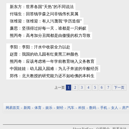
新东方
：
世界各国“天热”的不同说法
付瑞生
：
回答钱学森之问非钱伟长莫属
张维迎
：
张维迎：有人污蔑我“学历造假”
廉思
：
坚强得过好每一天，谁都是一只蚂蚁
熊丙奇
：
高考加分丑闻都是由傲慢的权力导致
李阳
：
李阳：汗水中收获全力以赴
赵普
：
我国的幼儿园有红黄黑三种颜色
熊丙奇
：
应该考虑将一年学前教育纳入义务教育
中国娃娃
：
幼儿园入园难：为儿子奔波的辛酸经历
郑伟
：
北大教授的研究能力还不如哈佛的本科生
上一页
1
2
3
4
5
6
7
下一页
网易首页
-
新闻
-
体育
-
娱乐
-
财经
-
汽车
-
科技
-
数码
-
手机
-
女人
-
房产