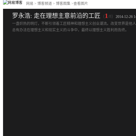
网易
>
博客频道
> 博客图集 >查看图片
1
罗永浩: 走在理想主意前沿的工匠
（
/8）
2014-12-26 1
一盏炽热的明灯，不断引领着工匠精神和理想主义创业潮流。改变世界是他人
总有办法在理想主义和现实主义的斗争中，最终以理想主义胜利而告终。