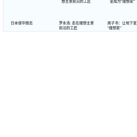
日本侵华图志
罗永浩: 走在理想主意
周子书：让地下室
前沿的工匠
“理想家”