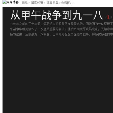
网易
>
博客频道
> 博客图集 >查看图片
从甲午战争到九一八
1
（
/
1893年之前的三十年间，清朝给人的印象正在孜孜求治。同法国的一仗获
午战争中给列强作了一次至关重要的尝试，此后八国联军攻陷北京，光绪帝和
解救出来，反倒是九一八事变，日本开始酝酿全面侵华战争，将多灾多难的中