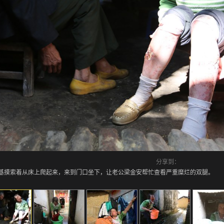
分享到：
明的邓胜基摸索着从床上爬起来，来到门口坐下，让老公梁金安帮忙查看严重糜烂的双腿。