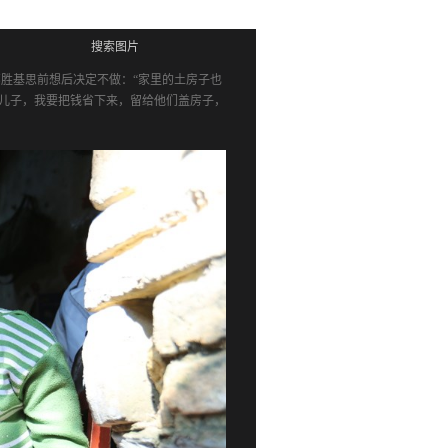
搜索图片
邓胜基思前想后决定不做：“家里的土房子也
儿子，我要把钱省下来，留给他们盖房子，