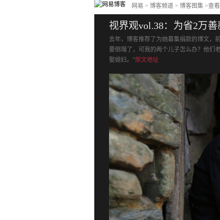
网易
>
博客频道
> 博客图集 >查
视界观vol.38：为省2
去年，博客推荐了为她募集捐款的博文，前
要倒塌了，可我的两个儿子怎么办？他们
娶媳妇。”
原文地址