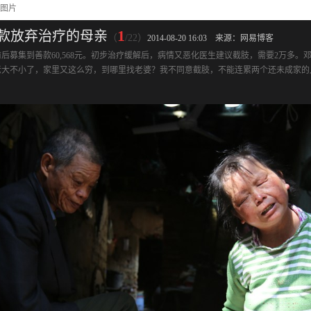
看图片
1
万善款放弃治疗的母亲
（
/22）
2014-08-20 16:03
来源：网易博客
后募集到善款60,568元。初步治疗缓解后，病情又恶化医生建议截肢，需要2万多。
老大不小了，家里又这么穷，到哪里找老婆？我不同意截肢，不能连累两个还未成家的