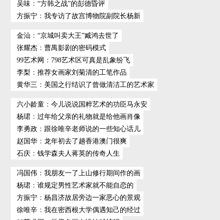
吴味
：
“方韩之战”的彭德昏评
方振宁
：
我专访了故宫博物院副院长杨新
金汕
：
“京城叫卖大王”臧鸿去世了
张耀杰
：
曹禺影剧的密码模式
99艺术网
：
798艺术区可真是乱象纷飞
李梨
：
推荐女画家刘菊清的工笔作品
黄华三
：
美国之行结识了曾做清洁工的艺术家
六小龄童
：
今儿说说国粹艺术的功臣马永安
杨珺
：
过年给父亲的礼物就是给他画肖像
李勇政
：
跟徐唯辛老师说的一些知心话儿
赵国华
：
龙年初去了趟香港澳门很爽
石庆
：
钱学森夫人蒋英的传奇人生
冯国伟
：
我朋友一了上山修行期间作的画
杨珺
：
谁规定男性艺术家就不能自恋的
方振宁
：
杨昌济故居旁边一家恶心的景观
徐唯辛
：
我在密西根大学偶遇知己的经过