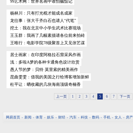
99艺术网
：
世界名画中谁怕贼惦记
杨林川
：
只有打光棍才能成名成家
龙往事
：
张大千齐白石也请人“代笔”
挖土
：
我在北京中小学生武术比赛现场
王玉群
：
我画了几幅素描请各位前来拍砖
王唯行
：
电影学院78级聚首上又见张艺谋
居士画家
：
在印度阿格拉石窟采风作画
浅
：
多啦A梦的各种卡通角色设计欣赏
愚人节的梦
：
贝特·莫里索的精美画作
昆曲雯雯
：
借我的美国之行给博客增加新鲜
杜平让
：
晒收藏的几块海南顶级奇楠香
上一页
1
2
3
4
5
6
7
下一页
网易首页
-
新闻
-
体育
-
娱乐
-
财经
-
汽车
-
科技
-
数码
-
手机
-
女人
-
房产