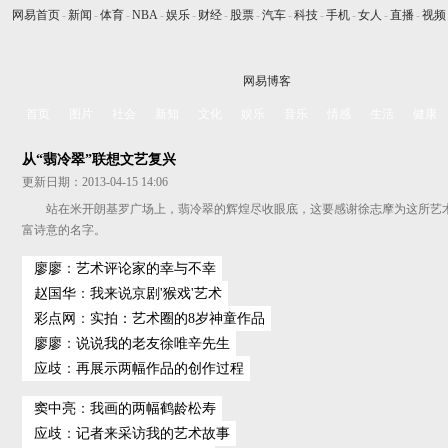
网易首页
-
新闻
-
体育
-
NBA
-
娱乐
-
财经
-
股票
-
汽车
-
科技
-
手机
-
女人
-
直播
-
视频
网易博客
首页
图片
社会
新知
文化
娱乐
音乐
情感
生活
健康
从“翡冷翠”联想文艺复兴
更新日期：2013-04-15 14:06
站在米开朗基罗广场上，翡冷翠的辉煌尽收眼底，这要感谢徐志摩为这所艺
富诗意的名字。
廖廖
：
艺术评论家的幸与不幸
赵国华
：
我来说京剧'猴戏'艺术
彩点网
：
实拍：艺术圈的8岁神童作品
廖廖
：
说说我的老友徐唯辛先生
应歧
：
再展示两幅作品的创作过程
窦中亮
：
我画的两幅鹤龄松寿
应歧
：
记者来采访我的艺术故事