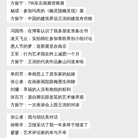
方振宁
：
798东京画廊管锥展
杨珺
：
参加玛库的《幽灵隐幽灵现》展
方振宁
：
中国的建筑界说王澍的建筑有些糙
冯国伟
：
在博客认识了很多朋友准备出书
凌天飞云
：
实拍韩红参加青联界别小组讨论
愚人节的梦
：
迭斯展览在南京
王军
：
行为艺术我在秤上减肥一个月
方振宁
：
王澍的代表作品象山问道来啦
单田芳
：
单相思上了房东家的姑娘
张公者
：
在画家画院跟梅墨生闲聊
刘墉
：
享福的人没有抱怨的权利
张百万
：
源自脚后跟老茧的艺术修养观
方振宁
：
一次座谈会上跟王澍的对谈
张公者
：
我与胡抗美对话
徐唯辛
：
卫报采访了我一年多终于报道了
廖廖
：
艺术评论家的幸与不幸