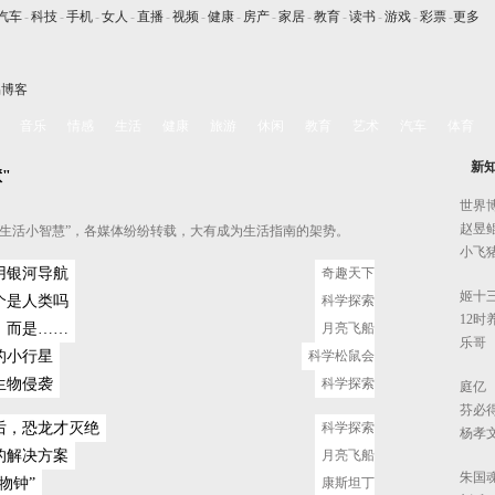
汽车
-
科技
-
手机
-
女人
-
直播
-
视频
-
健康
-
房产
-
家居
-
教育
-
读书
-
游戏
-
彩票
-
更多
易博客
音乐
情感
生活
健康
旅游
休闲
教育
艺术
汽车
体育
新
"
世界
赵昱
“生活小智慧”，各媒体纷纷转载，大有成为生活指南的架势。
小飞
用银河导航
奇趣天下
姬十
个是人类吗
科学探索
12时
，而是……
月亮飞船
乐哥
的小行星
科学松鼠会
生物侵袭
科学探索
庭亿
芬必
后，恐龙才灭绝
科学探索
杨孝
的解决方案
月亮飞船
朱国
物钟”
康斯坦丁