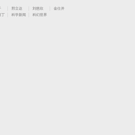
子
邢立达
刘慈欣
金仕并
坦丁
科学新闻
科幻世界