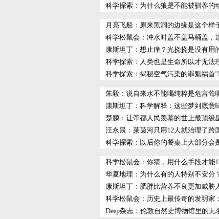
科学探索
：
为什么狼是不能被驯养的
月亮飞船
：
原来黑洞的边缘是这个样子
科学松鼠会
：
冲水时盖不盖马桶盖，
康斯坦丁
：
想止痒？光挠挠是没有用
科学探索
：
人类也是生命所以才无法
科学探索
：
揭秘空气污染的罪魁祸首"P
朱毅
：
说自来水不能喝纯粹是危言耸
康斯坦丁
：
科学解释：这些梦到底意
楚鹏
：
让帝都人民羡慕的世上最顶级
汪永晨
：
莱茵河只用12人就治理了跨
科学探索
：
以后你的餐桌上大部分会
科学松鼠会
：
你猜，用什么手段才能
华夏地理
：
为什么有的人特别不安分
康斯坦丁
：
肥胖比营养不良更加威胁
科学松鼠会
：
历史上最传奇的发明家
Deep杂志
：
伦敦自然史博物馆里的无