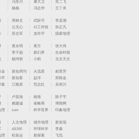
冯东川
康大卫
肖二飞
杨杨
冯志华
王丫米
辉
周林文
武际可
李孟潮
云无心
42工作组
孙正凡
全
苏念军
龙吟宇
国家地理
野
黄永明
青方
张大伟
李子勋
新幻界
生命时报
忠
杨鸿智
小蓟
北京天文
基金
新知周刊
火流星
郝景芳
和平
新知客
赵洋
郑陈金
探索
江晓原
范志红
吴弼川
平
卢昌海
格致
陈子宇
馨
赖建诚
崔略商
博闻网
地理
icare
科学世界
印象地理
蔷
人文地理
城市地理
新发现
军
dili360
环球科学
李淼
地理
松鼠会
新探索
飞氘