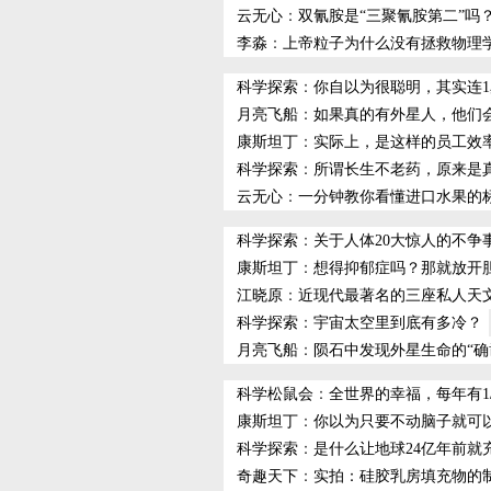
云无心
：
双氰胺是“三聚氰胺第二”吗
李淼
：
上帝粒子为什么没有拯救物理
科学探索
：
你自以为很聪明，其实连
月亮飞船
：
如果真的有外星人，他们
康斯坦丁
：
实际上，是这样的员工效
科学探索
：
所谓长生不老药，原来是
云无心
：
一分钟教你看懂进口水果的
科学探索
：
关于人体20大惊人的不争
康斯坦丁
：
想得抑郁症吗？那就放开
江晓原
：
近现代最著名的三座私人天
科学探索
：
宇宙太空里到底有多冷？
月亮飞船
：
陨石中发现外星生命的“确
科学松鼠会
：
全世界的幸福，每年有1
康斯坦丁
：
你以为只要不动脑子就可
科学探索
：
是什么让地球24亿年前就
奇趣天下
：
实拍：硅胶乳房填充物的