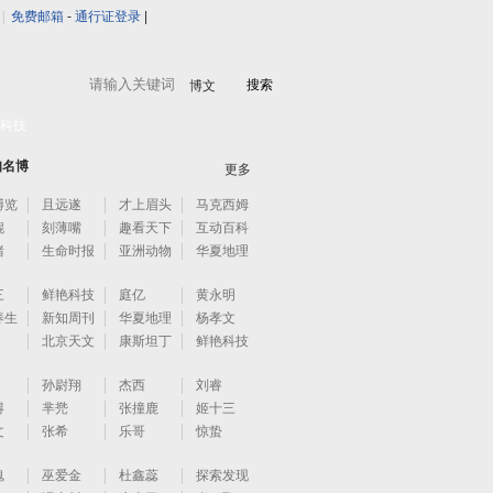
|
免费邮箱
-
通行证登录
|
博文
科技
知名博
更多
博览
且远遂
才上眉头
马克西姆
鲲
刻薄嘴
趣看天下
互动百科
猪
生命时报
亚洲动物
华夏地理
基
三
鲜艳科技
庭亿
黄永明
养生
新知周刊
华夏地理
杨孝文
北京天文
康斯坦丁
鲜艳科技
馆
孙尉翔
杰西
刘睿
得
芈兠
张撞鹿
姬十三
文
张希
乐哥
惊蛰
魂
巫爱金
杜鑫蕊
探索发现