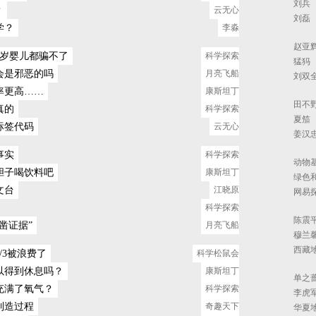
刘兵
？
云无心
刘磊
学？
李淼
赵亚
1岁婴儿都骗不了
科学探索
猛犸
会是邪恶的吗
月亮飞船
刘双
率更高……
康斯坦丁
田不
真的
科学探索
夏笳
标签代码
云无心
姜汉
事实
科学探索
动物
胆子喝饮料吧
康斯坦丁
绿色
文台
江晓原
网易
科学探索
陈震
凿证据”
月亮飞船
穆兰
西藏
/3被浪费了
科学松鼠会
以得到休息吗？
康斯坦丁
单之
充满了氧气？
科学探索
李虎
制造过程
奇趣天下
华夏