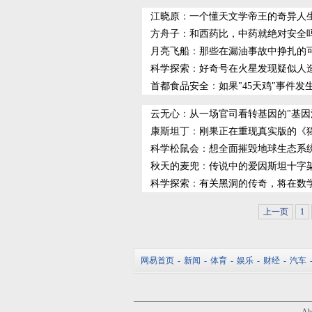
江晓原
：
一个懂天文学帝王的奇异人
方舟子
：
和西药比，中药就绝对安全
月亮飞船
：
那些在漏油事故中挣扎的可
科学探索
：
好奇号在火星发现疑似人
首都食品安全
：
如果"45天鸡"事件
云无心
：
从一场官司看转基因的"基因
康斯坦丁
：
刚果正在重现真实版的《
科学松鼠会
：
想全面摧毁地球生态系
秋天的麦兜
：
传说中的爱因斯坦十字架
科学探索
：
有关黑洞的传奇，将在数
上一页
1
网易首页
-
新闻
-
体育
-
娱乐
-
财经
-
汽车