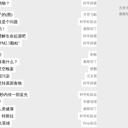
动物？
科学探索
方舟
康斯
的(图)
月亮飞船
这是个问题
科学松鼠会
的！
康斯坦丁
理解生命起源吧
科学探索
M2.5颗粒"
科学探索
听
朱毅
味着什么？
康斯坦丁
星空晚宴
楚鹏
国污染
汪永晨
是转基因食物
科学探索
1秒内传一部蓝光
科学松鼠会
？
华夏地理
人类健康
康斯坦丁
：特斯拉
科学松鼠会
名英雄
Deep杂志