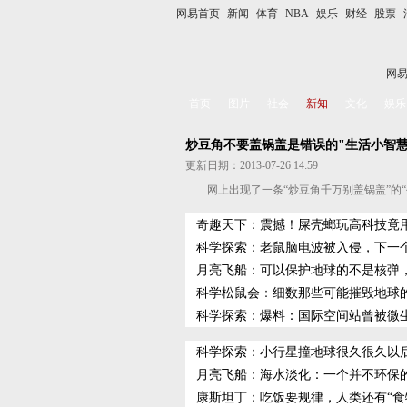
网易首页
-
新闻
-
体育
-
NBA
-
娱乐
-
财经
-
股票
-
网
首页
图片
社会
新知
文化
娱乐
炒豆角不要盖锅盖是错误的"生活小智慧
更新日期：2013-07-26 14:59
网上出现了一条“炒豆角千万别盖锅盖”的
奇趣天下
：
震撼！屎壳螂玩高科技竟
科学探索
：
老鼠脑电波被入侵，下一
月亮飞船
：
可以保护地球的不是核弹
科学松鼠会
：
细数那些可能摧毁地球
科学探索
：
爆料：国际空间站曾被微
科学探索
：
小行星撞地球很久很久以
月亮飞船
：
海水淡化：一个并不环保
康斯坦丁
：
吃饭要规律，人类还有“食