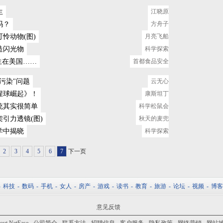
生
江晓原
吗？
方舟子
怜动物(图)
月亮飞船
造闪光物
科学探索
发生在美国……
首都食品安全
污染"问题
云无心
猩球崛起》！
康斯坦丁
统其实很简单
科学松鼠会
引力透镜(图)
秋天的麦兜
学中揭晓
科学探索
2
3
4
5
6
7
下一页
-
科技
-
数码
-
手机
-
女人
-
房产
-
游戏
-
读书
-
教育
-
旅游
-
论坛
-
视频
-
博客
意见反馈