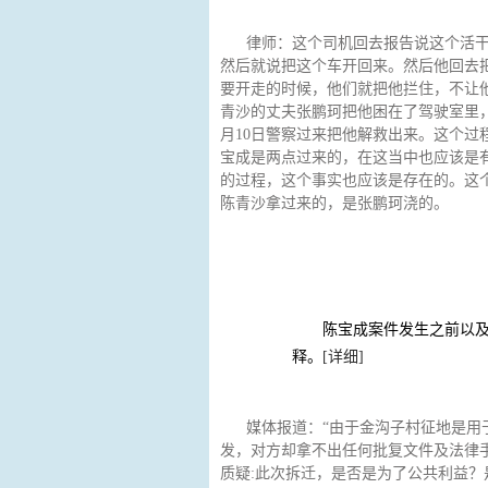
律师：这个司机回去报告说这个活
然后就说把这个车开回来。然后他回去
要开走的时候，他们就把他拦住，不让
青沙的丈夫张鹏珂把他困在了驾驶室里
月10日警察过来把他解救出来。这个过
宝成是两点过来的，在这当中也应该是
的过程，这个事实也应该是存在的。这
陈青沙拿过来的，是张鹏珂浇的。
未能做出解释的疑点
陈宝成案件发生之前以及
释。
[详细]
媒体报道：“由于金沟子村征地是用
发，对方却拿不出任何批复文件及法律手
质疑:此次拆迁，是否是为了公共利益？