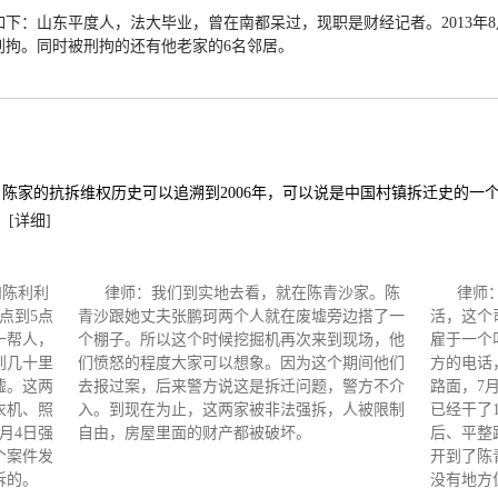
下：山东平度人，法大毕业，曾在南都呆过，现职是财经记者。2013年8
刑拘。同时被刑拘的还有他老家的6名邻居。
陈家的抗拆维权历史可以追溯到2006年，可以说是中国村镇拆迁史的一
。
[详细]
和陈利利
律师：我们到实地去看，就在陈青沙家。陈
律师
点到5点
青沙跟她丈夫张鹏珂两个人就在废墟旁边搭了一
活，这个
一帮人，
个棚子。所以这个时候挖掘机再次来到现场，他
雇于一个
到几十里
们愤怒的程度大家可以想象。因为这个期间他们
方的电话
墟。这两
去报过案，后来警方说这是拆迁问题，警方不介
路面，7
衣机、照
入。到现在为止，这两家被非法强拆，人被限制
已经干了
月4日强
自由，房屋里面的财产都被破坏。
后、平整
个案件发
开到了陈
拆的。
没有地方