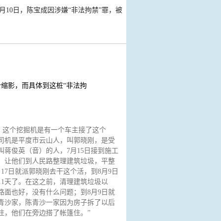
月10日，陈宝成因涉嫌“非法拘禁”罪，被
个缩影，而具体到这桩“非法拘
：这个挖掘机是有一个车主接了这个
司机是平度市云山人，叫郭晓刚，是受
叫蒋俊英（音）的人，7月15日接到施工
，让他们到人民路整理建筑垃圾，平整
月17日就派郭晓刚去干这个活，到8月9日
11天了。在这之前，清理建筑垃圾以
路面也好，没有什么问题；到8月9日就
青沙家，陈青沙一家因为房子拆了以后
住，他们在旁边搭了帐篷住。”