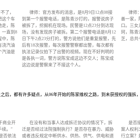
干不了，
律师：官方发布的消息，是8月9日12点08接
律师
把这个车
到第一个报警电话，是陈青沙打的，报警说房子
善一家，
他走，陈
被拆了，挖掘机在现场。民警是12点23分到达现
口。三女
，一直到8
场，没有发现房子被拆。第二个报警电话是8月12
珂，陈青
程中，陈
日下午2点23分打的，警方说他们是重复报警，先
芝，总共
有浇汽油
后有18次报警，每次报警警察都出警，每次都有
个汽油是
执法记录仪拍下了出警的视频。现在不好判明的
是各执一词，警方说陈宝成这边不交人；陈宝成
这边说是警察来了不接这个人。
之后，都有许多疑点，从06年开始的陈家维权之路，到未获授权的强拆
于商业开
在没有和当事人达成拆迁协议的情况下，拆
是否
续。”
迁是否经过法院强制执行？是否存在暴力、威胁
案人权利
是否依法
或者违反规定中断供水、供热、供气、供电和道
行立案？