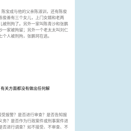
：陈宝成与他的父亲陈淑训，还有陈俊
陈俊善有三个女儿，上门女婿和老两
儿被刑拘了。另外一家叫陈青沙和张鹏
沙一家被拘留；另外一个老太太叫刘仁
七个人被刑拘，张鹏珂在逃。
，有关方面都没有做出任何解
接受报警？是否进行审查？是否告知报
义务？是否作为行政案件或刑事案件进
是否进行调查？如不接受、不审查、不