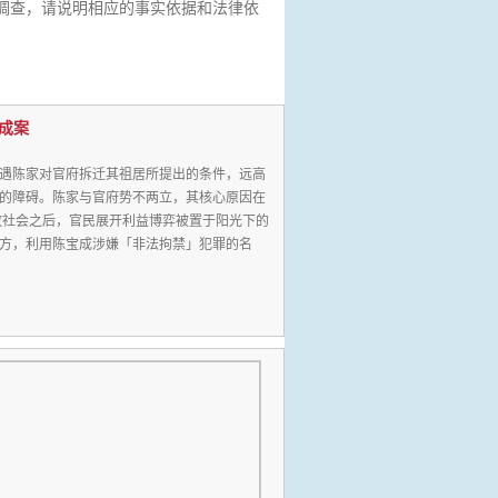
调查，请说明相应的事实依据和法律依
成案
遇陈家对官府拆迁其祖居所提出的条件，远高
的障碍。陈家与官府势不两立，其核心原因在
放社会之后，官民展开利益博弈被置于阳光下的
方，利用陈宝成涉嫌「非法拘禁」犯罪的名