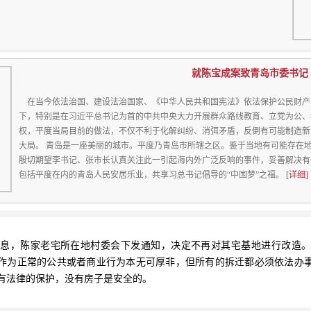
就陈宝成案致青岛市委书记
在当今依法治国、建设法治国家、《中华人民共和国宪法》依法保护公民财产
下，特别是在习近平总书记为首的中共中央大力开展群众路线教育、立党为公、
权，平度当局目前的做法，不仅不利于化解纠纷、消弭矛盾，反倒有可能制造新
大局。 青岛是一座美丽的城市。平度乃青岛市所辖之区。鉴于当地有可能存在
殷切期望李书记、张市长认真关注此一引起海内外广泛反响的事件，妥善解决有
包括平度在内的青岛人民安居乐业，共享习总书记倡导的“中国梦”之福。
[详细]
，陈家老宅所在地村委会下发通知，决定不再对其宅基地进行改造。
作为正常的公共或者商业行为本无可厚非，但所有的拆迁都必须依法办
有法律的保护，没有房子是安全的。