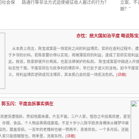
的社会保
路通行等非法方式迫使被征收人搬迁的行为？
立案、不
据？”
亦忱：统大国如治平度 略说陈宝
从本质上而言，陈宝成案是一场官民之间的利益博弈。官府在逐利过程中，遭
于乡邻的价码，若陈家要价得以实现，将摊薄官府的利益，遂成了官府实现利益
此。按说，陈家即使开价再高，也是法律保护的私权。 陈宝成案是中国进入开
标志性个案。平度官府在与民争利的博弈中，早已处于道义的洼地。如今平度官
义，将利益博弈逆转成司法博弈，其本质凸显的是一场宪法危机。
[详细]
郭玉闪：平度血拆事实俱在
，房屋突遭强拆，势如地震来袭，片瓦不留。三户人家，惶恐之中迫离房屋，甚至
、存摺、食品、个人物品等俱成废墟。不足十岁小儿陈宇航赤身裸体从睡梦中被
被掐伤，膝盖受损。一百年的老槐树也被一劈两半，身首异处。一个多月后，还能
人家只能搭棚暂住。雨季里，流离失所。
[详细]