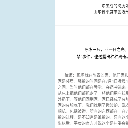
陈宝成的简历如
山东省平度市警方
“非法拘禁”事情的全程
冰冻三尺，非一日之寒。
禁”事件，也透露出种种离奇
律师：现场就在陈青沙家，他们家
家是邻居，强拆的时间是在7月4日凌晨4
之间，当时他们都在睡觉，突然冲进来
从床上把他们都抓走了。将他们用车拉
外扔下，等他们回到家，家已经成了废
家的废墟底下，我们找到了微波炉、洗
相机，包括被褥，所有的东西都在。在7
拆的过程，是不知道是谁拆的，只有这
生以后，平度的官方才说这个是村委会