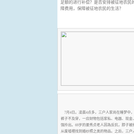
足额的进行补偿？是否安排被征地农民
障费用，保障被征地农民的生活？
各界声音
7月4日。凌晨4点多，三户人家尚在睡梦中
裤子不及穿，一应财物包括家私、电器、现金
强拎出。69岁的姜秀贞老人因為反抗，脖子
从废墟裡找到婚纱照之类的物品。之后，三户