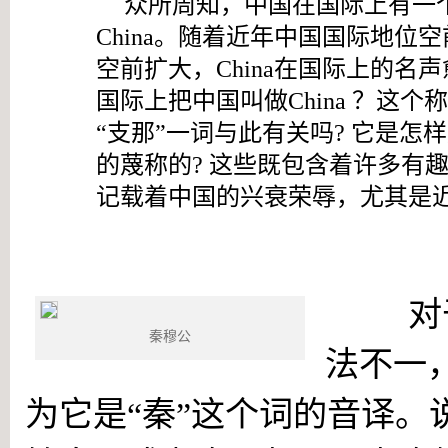
众所周知，中国在国际上有一
C
hina。随着近年中国国际地位
空前扩大，
C
hina在国际上的名
国际上把中国叫做
C
hina
？这个称
“支那”一词与此有关吗
?
它是怎样
的蔑称的
?
这些既包含着许多有趣
记载着中国的兴衰荣辱，尤其是
China一词来源于“秦”
对于C
秦穆公
法不一
为它是“秦”这个词的音译