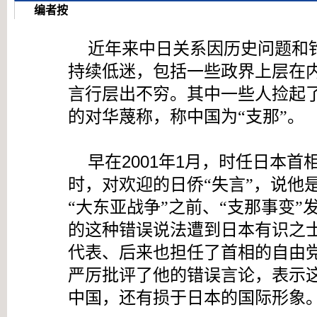
编者按
近年来中日关系因历史问题和
持续低迷，包括一些政界上层在
言行层出不穷。其中一些人捡起
的对华蔑称，称中国为“支那”。
2001
1
早在
年
月，时任日本首
时，对欢迎的
日侨“失言”，说他
“
大东亚战争
”
之前、
“
支那事变
”
的
这种错误
说法
遭到日本有识之
代表
、后来也担任了首相的自由
严厉批评
了他的
错误言论
，表示
中国，还有损于日本的国际形象