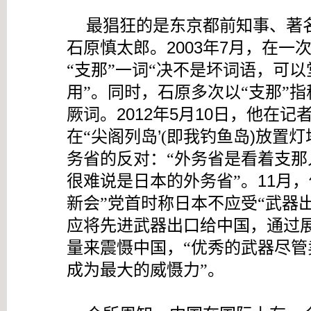
最猖狂的是
东京都前知事、著
2003
7
石原慎太郎。
年
月，在
一
支那
一词
决不是坏词语，可以
“
”
“
用
指
”。
同时，石原多次以“支那”
2012
5
10
在记
厥词。
年
月
日，
他
尖阁列岛
’
)
在“
(
即我钓鱼岛
放置灯
务省的反对：
外务省是看着支那
“
很难说是日本的外务省
。
1
1
”
月，
新会
党首
日本
武器
”
时称
不应受“
应将
武器出口给中国，通过
先进
量来震慑中国
优秀的武器尽管
，“
成为最大的威慑力
”。