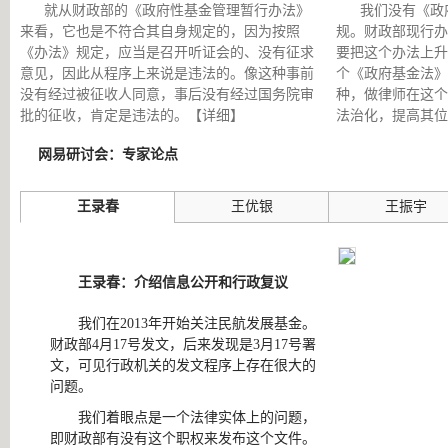
就从财政部的《政府性基金管理暂行办法》
我们没有《政
来看，它也是不符合其自身规定的，因为按照
规。财政部现行办
《办法》规定，应当是召开听证会的、没有征求
要把这个办法上升
意见，因此从程序上来说是违法的。像这种事前
个《政府基金法》
没有经过被征收人同意，事后没有经过国务院审
种，做律师在这个
批的征收，肯定是违法的。
【详细】
法治化，提高其位
网易研讨会：专家论点
王录春
王优银
王振宇
王录春：介绍信息公开和行政复议
我们在2013年开始关注民航发展基金。
财政部4月17号发文，后来发现是3月17号署
文，可见行政机关的发文程序上存在很大的
问题。
我们着眼点是一个法律实体上的问题，
即财政部有没有这个职权来发布这个文件。