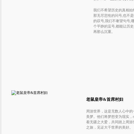
我们不希望历史的真相始
那无尽悲怆的问号,也不
的叹号,我们不奢望句号,
个平静的逗号,都能让历
再那么沉重。
老鼠皇帝&首席村妇
周游世界，这是无数人心中的
美梦。他们将梦想变为现实，
着无疆之大爱，共同踏上周游
之旅，见证大千世界的美好。