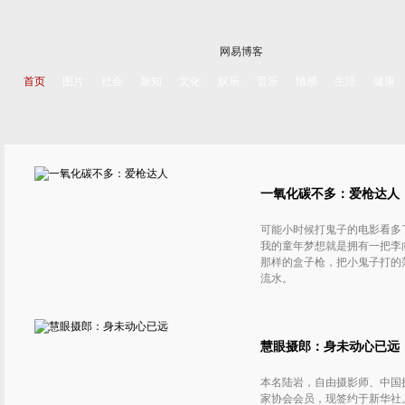
网易博客
首页
图片
社会
新知
文化
娱乐
音乐
情感
生活
健康
一氧化碳不多：爱枪达人
可能小时候打鬼子的电影看多
我的童年梦想就是拥有一把李
那样的盒子枪，把小鬼子打的
流水。
慧眼摄郎：身未动心已远
本名陆岩，自由摄影师、中国
家协会会员，现签约于新华社