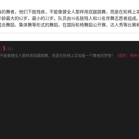
殊的舞者，他们下肢残疾，不能像健全人那样用双腿跳舞，而是在轮椅上
龄最大的62岁，最小的22岁。队员由16名肢残人和12名伴舞志愿者组
混合舞蹈、集体舞等形式的舞蹈，在国际轮椅舞蹈公开赛、达人秀等比赛
1
（
/18）
不能像健全人那样用双腿跳舞，而是在轮椅上实现着一个舞者的梦想！（
摄影：杨申/