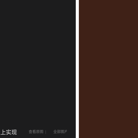
椅上实现
查看原图
|
全部图片
|