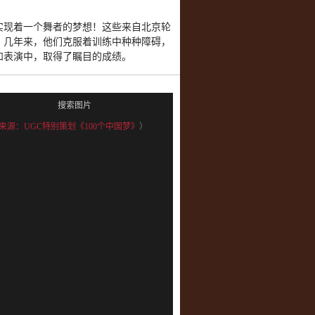
实现着一个舞者的梦想！这些来自北京轮
成。几年来，他们克服着训练中种种障碍，
和表演中，取得了瞩目的成绩。
搜索图片
来源：UGC特别策划《100个中国梦》
）