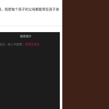
着，祝愿每个孩子的父母都能常在孩子身
搜索图片
身边，纳入中国梦。
原博文地址