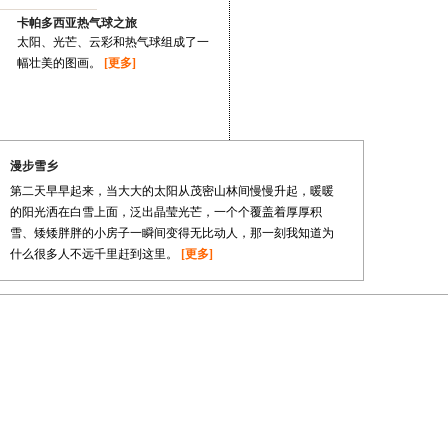
卡帕多西亚热气球之旅
太阳、光芒、云彩和热气球组成了一
幅壮美的图画。
[更多]
漫步雪乡
第二天早早起来，当大大的太阳从茂密山林间慢慢升起，暖暖
的阳光洒在白雪上面，泛出晶莹光芒，一个个覆盖着厚厚积
雪、矮矮胖胖的小房子一瞬间变得无比动人，那一刻我知道为
什么很多人不远千里赶到这里。
[更多]
走遍中国