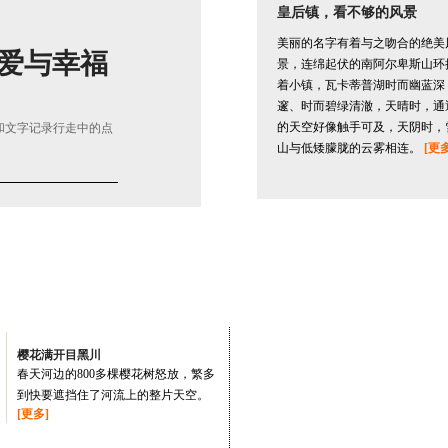
皇后镇，看不够的风景
美丽的名字有着与之吻合的绝美
爱与幸福
景，连绵起伏的南阿尔卑斯山环
着小镇，瓦卡蒂普湖时而幽蓝深
邃、时而碧绿清澈，天晴时，通
的天空好像触手可及，天阴时，
片和文字记录行走中的点
山与低矮朦胧的云雾相连。
[更多
樱花满开目黑川
春天河边的800多棵樱花树怒放，繁多
到快要遮挡住了河流上的整片天空。
[更多]