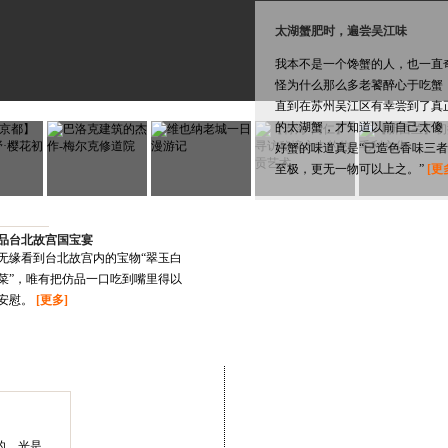
太湖蟹肥时，遍尝吴江味
我本不是一个馋蟹的人，也一直
怪为什么那么多老饕醉心于吃蟹
直到在苏州吴江区有幸尝到了真
的太湖蟹，才知道以前自己太傻
好蟹的味道真是“已造色香味三者
至极，更无一物可以上之。”
[更
品台北故宫国宝宴
无缘看到台北故宫内的宝物“翠玉白
菜”，唯有把仿品一口吃到嘴里得以
安慰。
[更多]
的。光是