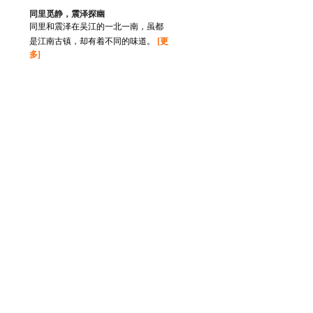
同里觅静，震泽探幽
同里和震泽在吴江的一北一南，虽都
是江南古镇，却有着不同的味道。
[更
多]
1
/
8