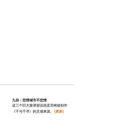
九份：悲情城市不悲情
这三个巨大脸谱据说就是宫崎骏创作
《千与千寻》的灵感来源。
[更多]