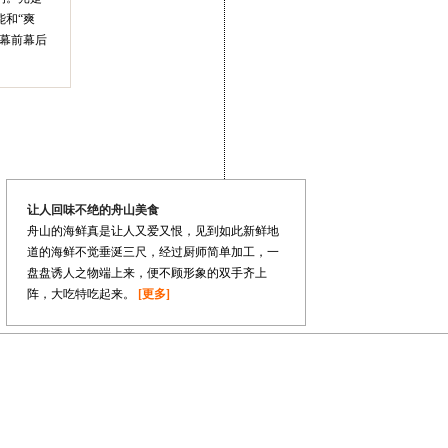
和“爽
的幕前幕后
让人回味不绝的舟山美食
舟山的海鲜真是让人又爱又恨，见到如此新鲜地
道的海鲜不觉垂涎三尺，经过厨师简单加工，一
盘盘诱人之物端上来，便不顾形象的双手齐上
阵，大吃特吃起来。
[更多]