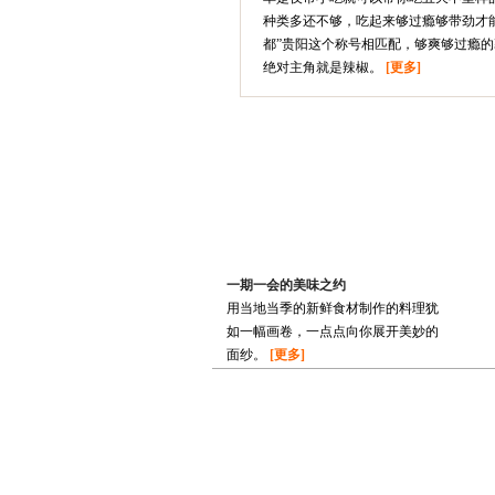
种类多还不够，吃起来够过瘾够带劲才能
都”贵阳这个称号相匹配，够爽够过瘾
绝对主角就是辣椒。
[更多]
一期一会的美味之约
用当地当季的新鲜食材制作的料理犹
如一幅画卷，一点点向你展开美妙的
面纱。
[更多]