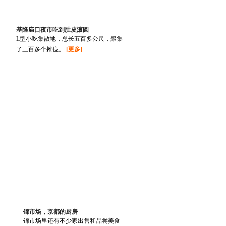
基隆庙口夜市吃到肚皮滚圆
L型小吃集散地，总长五百多公尺，聚集
了三百多个摊位。
[更多]
锦市场，京都的厨房
锦市场里还有不少家出售和品尝美食