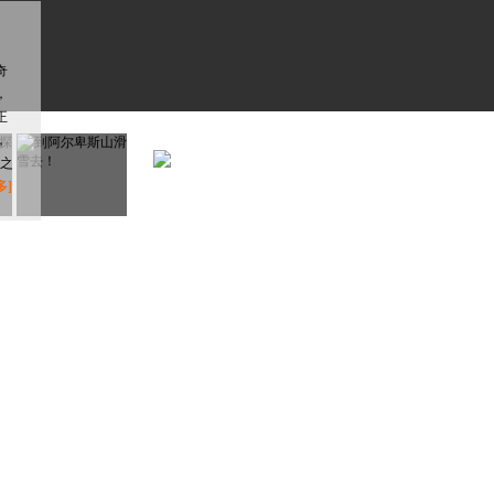
奇
，
正
，
之
多]