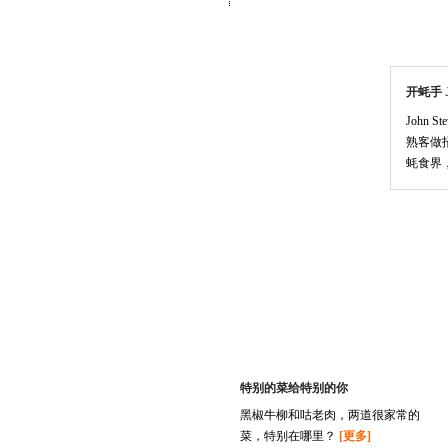
开蚝手 J
John 
熟客做
蚝食界
特别的菜给特别的你
黑椒牛柳和咕老肉，两道很家常的
菜，特别在哪里？
[更多]