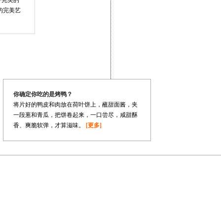
乎完美的
的完美艺
你确定你吃的是烤鸭？
将片好的鸭皮和肉放在荷叶饼上，蘸甜面酱，夹
一段葱和青瓜，把饼卷起来，一口尝尽，咸甜酥
香、爽脆软弹，才算滋味。
[更多]