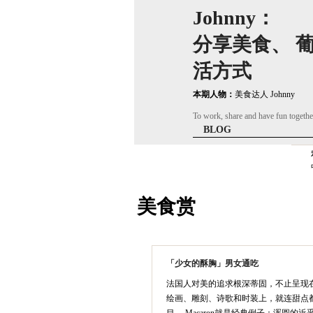
Johnny：
分享美食、 
活方式
本期人物：
美食达人 Johnny
To work, share and have fun togethe
BLOG
美食赏
「少女的酥胸」男女通吃
法国人对美的追求根深蒂固，不止呈现
绘画、雕刻、诗歌和时装上，就连甜点