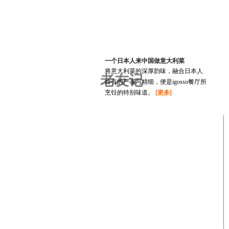
一个日本人来中国做意大利菜
将意大利菜的深厚韵味，融合日本人
老友记
特有的严谨与精细，便是igosso餐厅所
烹饪的特别味道。
[更多]