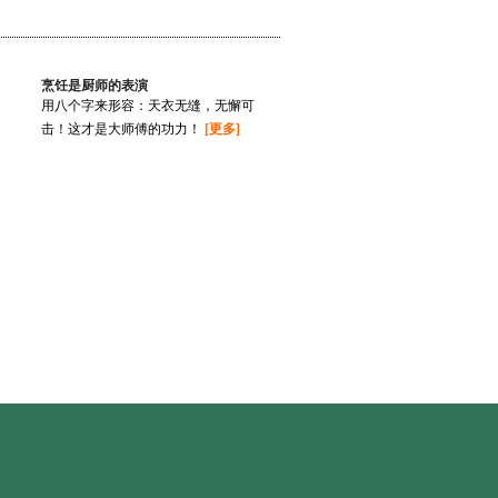
烹饪是厨师的表演
用八个字来形容：天衣无缝，无懈可
击！这才是大师傅的功力！
[更多]