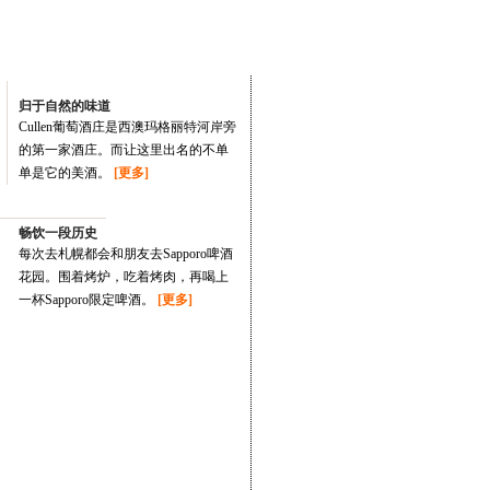
归于自然的味道
Cullen葡萄酒庄是西澳玛格丽特河岸旁
的第一家酒庄。而让这里出名的不单
单是它的美酒。
[更多]
畅饮一段历史
每次去札幌都会和朋友去Sapporo啤酒
花园。围着烤炉，吃着烤肉，再喝上
一杯Sapporo限定啤酒。
[更多]