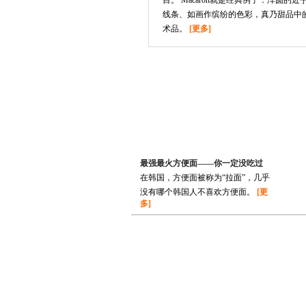
目。 Macaron就是经典例子：浑圆的近
线条、如画作缤纷的色彩，真乃甜品中
术品。
[更多]
最强最火方便面——你一定没吃过
在韩国，方便面被称为“拉面”，几乎
没有哪个韩国人不喜欢方便面。
[更
多]