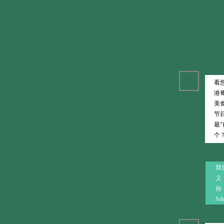
看
港
美
节目
最
个
我觉
义，
份
Jo