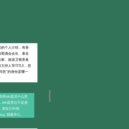
您的个人介绍，有香
葡萄酒会会长、著名
食家、旅游卫视美食
主持人等TITLE，您
“得意”的身份是哪一
？
得title是没什么意
title是责任不是身
，朋友们叫我
hnny, 我最开心。