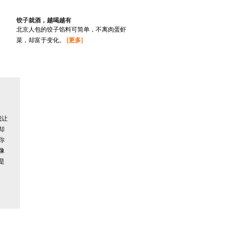
饺子就酒，越喝越有
北京人包的饺子馅料可简单，不离肉蛋虾
菜，却富于变化。
[更多]
我让
却
你
像
是