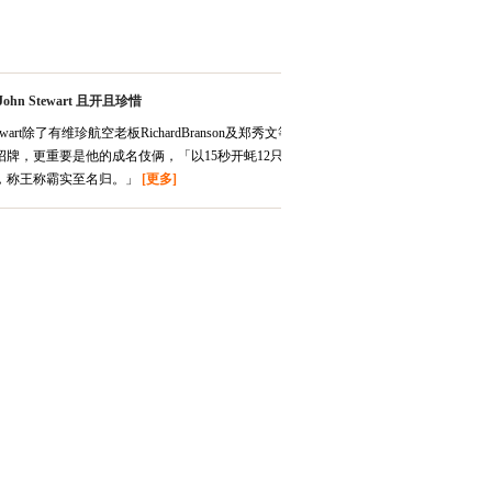
ohn Stewart 且开且珍惜
Stewart除了有维珍航空老板RichardBranson及郑秀文等星级
招牌，更重要是他的成名伎俩，「以15秒开蚝12只震惊
，称王称霸实至名归。」
[更多]