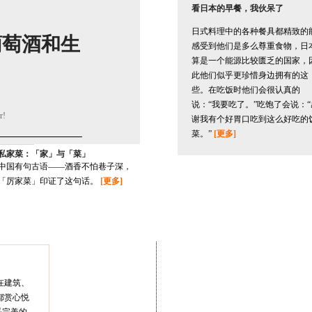
看日本的早餐，我伙呆了
日式料理中的各种餐具都精致的
葡萄酒和生
感受到他们是多么尊重食物，日
算是一个能源比较匮乏的国家，
此他们似乎更珍惜身边拥有的这
些。在吃饭时他们会很认真的
说：“我要吃了。”吃饱了会说：“
r!
谢我有个好胃口吃到这么好吃的
菜。”
[更多]
私家菜：「家」与「菜」
中国有句古语——酒香不怕巷子深，
「厉家菜」印证了这句话。
[更多]
在建筑、
都赏心悦