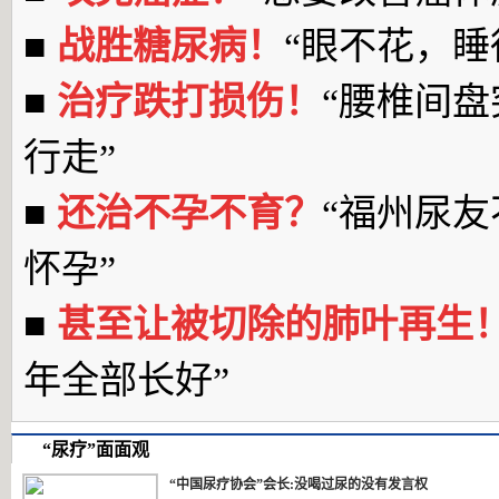
■
战胜糖尿病！
“眼不花，睡
■
治疗跌打损伤！
“腰椎间盘
行走”
■
还治不孕不育？
“福州尿
怀孕”
■
甚至让被切除的肺叶再生
年全部长好”
“尿疗”面面观
“中国尿疗协会”会长:没喝过尿的没有发言权