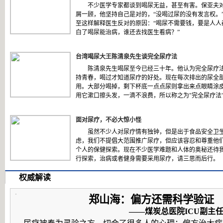
不少医学专家都谈到喝尿无益，甚至有害。保亚夫
屑一顾，他坚持自己是对的，“没喝过尿的没有发言权。
至这样解释医生反对的原因：“喝尿不需要钱，要是人人
白了喝尿能治病，谁还去找医生看病？”
台湾喝尿大王陈清泉先生谈完全尿疗法
陈清泉先生喝尿至今已经三十年。他认为完全尿疗
持青春，喝过才知道尿疗的好处。现在每次排出的尿全
用。大部分喝掉，剩下杯底一点点尿则拿出来点眼睛涂
用它漱口擦头发，一滴不浪费，所以称之为"完全尿疗法
面对尿疗，不必大惊小怪
虽然不少人对尿疗情有独钟，但是出于食品安全卫
虑，我们不提倡大范围推广尿疗，但应该容忍和尊重他
个人的保健探索。现在不少医学难题和人体的奥秘还待
行探索，治病或者健身需要采用尿疗，请三思而后行。
权威解读
郑山海：偏方还需科学验证
——煤炭总医院ICU副主任